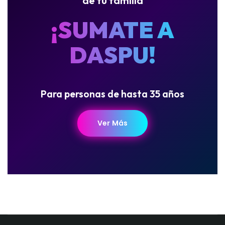
¡SUMATE A
DASPU!
Para personas de hasta 35 años
Ver Más