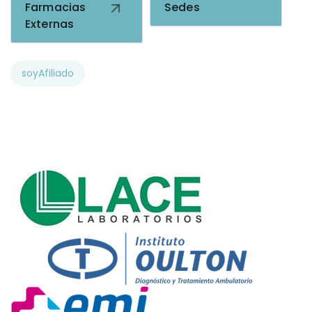
Farmacias
Sedes
Externas
soyAfiliado