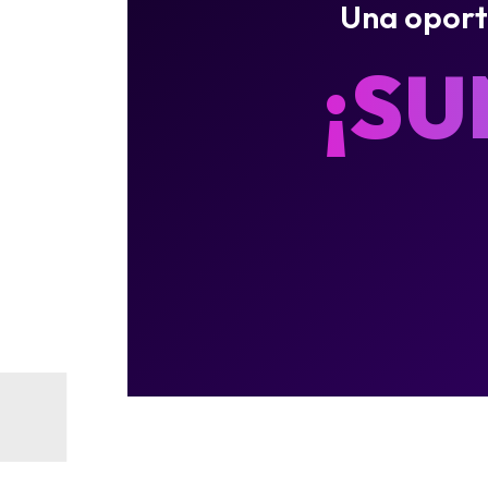
Una oportu
¡SU