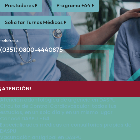
Prestadores
Programa +64
Solicitar Turnos Médicos
Teléfono:
(0351) 0800-4440875
¡ATENCIÓN!
Atención odontológica de urgencia en DASPU
Circuito de Control Cardiovascular: todos tus
estudios, en un solo día y en un mismo lugar
Conocé DASPU +64
Especialidades médicas en consultorios propios de
DASPU
Vacunación antigripal en DASPU