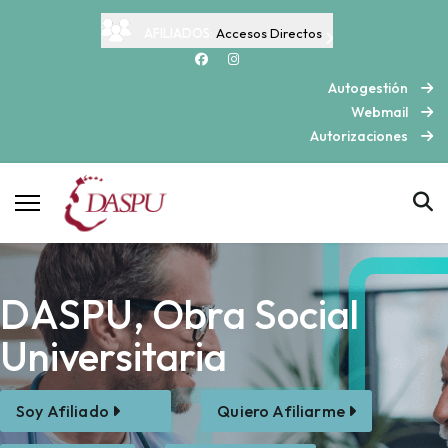
AFILIADOS:
Accesos Directos
Autogestión
Webmail
Autorizaciones
DASPU, Obra Social
Universitaria
Soy Afiliado
Quiero Afiliarme