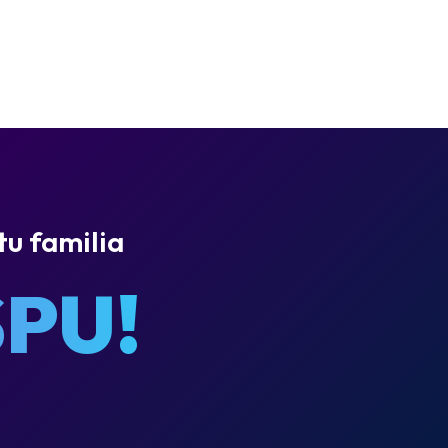
tu familia
PU!