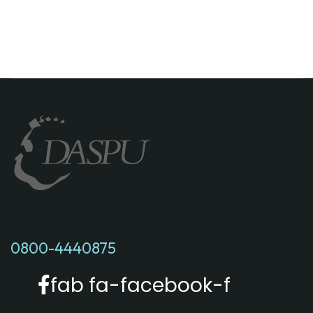
0800-4440875
fab fa-facebook-f