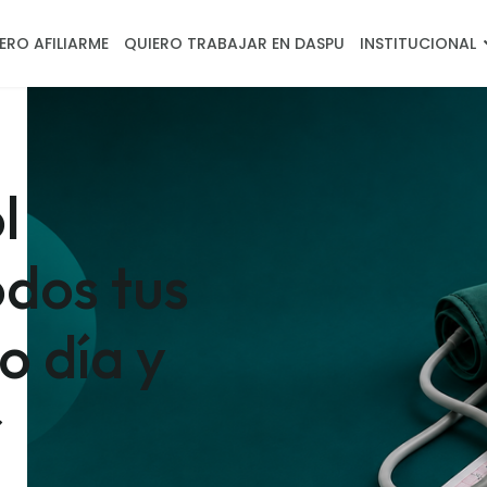
ERO AFILIARME
QUIERO TRABAJAR EN DASPU
INSTITUCIONAL
l
odos tus
o día y
r