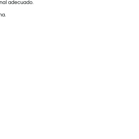
onal adecuado.
na.