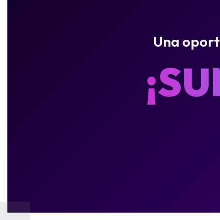
Una oportu
¡SU